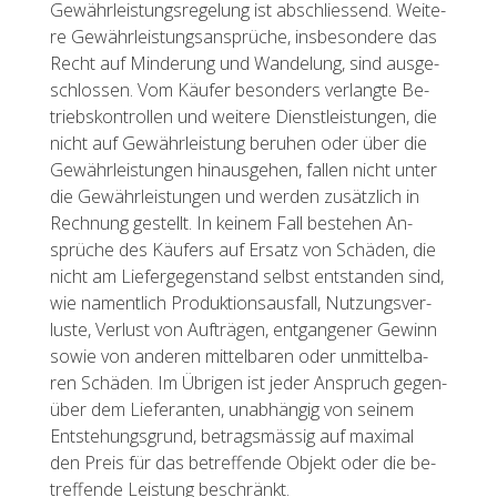
Ge­währ­leis­tungs­re­ge­lung ist ab­schlies­send. Wei­te­
re Ge­währ­leis­tungs­an­sprü­che, ins­be­son­de­re das
Recht auf Min­de­rung und Wan­de­lung, sind aus­ge­
schlos­sen. Vom Käu­fer be­son­ders ver­lang­te Be­
triebs­kon­trol­len und wei­te­re Dienst­leis­tun­gen, die
nicht auf Ge­währ­leis­tung be­ru­hen oder über die
Ge­währ­leis­tun­gen hin­aus­ge­hen, fal­len nicht unter
die Ge­währ­leis­tun­gen und wer­den zu­sätz­lich in
Rech­nung ge­stellt. In kei­nem Fall be­stehen An­
sprü­che des Käu­fers auf Er­satz von Schä­den, die
nicht am Lie­fer­ge­gen­stand selbst ent­stan­den sind,
wie na­ment­lich Pro­duk­ti­ons­aus­fall, Nut­zungs­ver­
lus­te, Ver­lust von Auf­trä­gen, ent­gan­ge­ner Ge­winn
sowie von an­de­ren mit­tel­ba­ren oder un­mit­tel­ba­
ren Schä­den. Im Üb­ri­gen ist jeder An­spruch ge­gen­
über dem Lie­fe­ran­ten, un­ab­hän­gig von sei­nem
Ent­ste­hungs­grund, be­trags­mäs­sig auf ma­xi­mal
den Preis für das be­tref­fen­de Ob­jekt oder die be­
tref­fen­de Leis­tung be­schränkt.