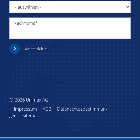
Nachname
Anmelden
© 2026 Uni­max AG
Im­pres­sum
AGB
Da­ten­schutz­be­stim­mun­
gen
Sitemap