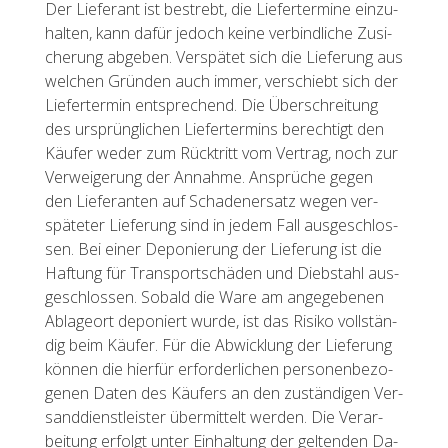
Der Lie­fe­rant ist be­strebt, die Lie­fer­ter­mi­ne ein­zu­
hal­ten, kann dafür je­doch keine ver­bind­li­che Zu­si­
che­rung ab­ge­ben. Ver­spä­tet sich die Lie­fe­rung aus
wel­chen Grün­den auch immer, ver­schiebt sich der
Lie­fer­ter­min ent­spre­chend. Die Über­schrei­tung
des ur­sprüng­li­chen Lie­fer­ter­mins be­rech­tigt den
Käu­fer weder zum Rück­tritt vom Ver­trag, noch zur
Ver­wei­ge­rung der An­nah­me. An­sprü­che gegen
den Lie­fe­ran­ten auf Scha­den­er­satz wegen ver­
spä­te­ter Lie­fe­rung sind in jedem Fall aus­ge­schlos­
sen. Bei einer De­po­nie­rung der Lie­fe­rung ist die
Haf­tung für Trans­port­schä­den und Dieb­stahl aus­
ge­schlos­sen. So­bald die Ware am an­ge­ge­be­nen
Ab­la­ge­ort de­po­niert wurde, ist das Ri­si­ko voll­stän­
dig beim Käu­fer. Für die Ab­wick­lung der Lie­fe­rung
kön­nen die hier­für er­for­der­li­chen per­so­nen­be­zo­
ge­nen Daten des Käu­fers an den zu­stän­di­gen Ver­
sand­dienst­leis­ter über­mit­telt wer­den. Die Ver­ar­
bei­tung er­folgt unter Ein­hal­tung der gel­ten­den Da­