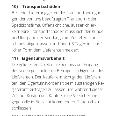
10) Trans­port­schä­den
Bei jeder Lie­fe­rung gel­ten die Trans­port­be­din­gun­
gen der von uns be­auf­trag­ten Trans­port- oder
Spe­di­ti­ons­fir­ma. Of­fen­sicht­li­che, äus­ser­lich er­
kenn­ba­re Trans­port­schä­den muss sich der Kunde
bei Über­ga­be der Sen­dung vom Zu­stel­ler schrift­
lich be­stä­ti­gen las­sen und in­nert 3 Tagen in schrift­
li­cher Form dem Lie­fe­ran­ten mel­den.
11) Ei­gen­tums­vor­be­halt
Die ge­lie­fer­ten Ob­jek­te blei­ben bis zum Ein­gang
des vol­len ge­schul­de­ten Be­tra­ges im Ei­gen­tum des
Lie­fe­ran­ten. Der Käu­fer er­mäch­tigt den Lie­fe­ran­
ten, den Ei­gen­tums­vor­be­halt beim zu­stän­di­gen Re­
gis­ter­amt ein­tra­gen zu las­sen und wäh­rend die­ser
Zeit auf Kos­ten des Käu­fers eine Ver­si­che­rung
gegen alle in Be­tracht kom­men­den Ri­si­ken ab­zu­
schlies­sen.