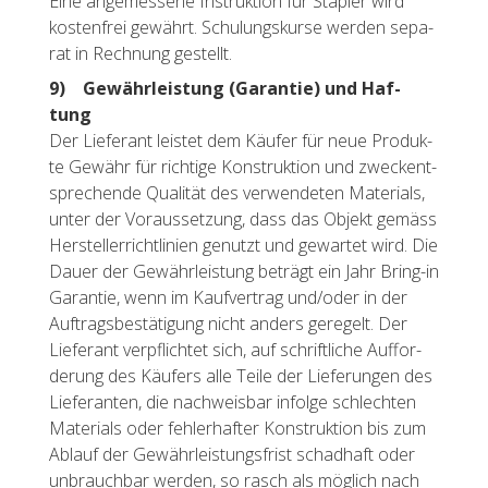
Eine an­ge­mes­se­ne In­struk­ti­on für Stap­ler wird
kos­ten­frei ge­währt. Schu­lungs­kur­se wer­den se­pa­
rat in Rech­nung ge­stellt.
9) Ge­währ­leis­tung (Ga­ran­tie) und Haf­
tung
Der Lie­fe­rant leis­tet dem Käu­fer für neue Pro­duk­
te Ge­währ für rich­ti­ge Kon­struk­ti­on und zweck­ent­
spre­chen­de Qua­li­tät des ver­wen­de­ten Ma­te­ri­als,
unter der Vor­aus­set­zung, dass das Ob­jekt ge­mäss
Her­stel­lerricht­li­ni­en ge­nutzt und ge­war­tet wird. Die
Dauer der Ge­währ­leis­tung be­trägt ein Jahr Bring-in
Ga­ran­tie, wenn im Kauf­ver­trag und/oder in der
Auf­trags­be­stä­ti­gung nicht an­ders ge­re­gelt. Der
Lie­fe­rant ver­pflich­tet sich, auf schrift­li­che Auf­for­
de­rung des Käu­fers alle Teile der Lie­fe­run­gen des
Lie­fe­ran­ten, die nach­weis­bar in­fol­ge schlech­ten
Ma­te­ri­als oder feh­ler­haf­ter Kon­struk­ti­on bis zum
Ab­lauf der Ge­währ­leis­tungs­frist schad­haft oder
un­brauch­bar wer­den, so rasch als mög­lich nach