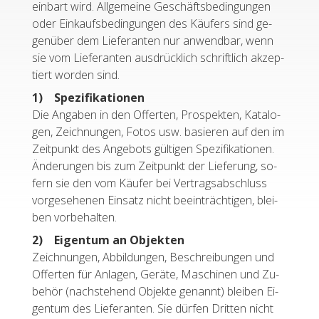
ein­bart wird. All­ge­mei­ne Ge­schäfts­be­din­gun­gen
oder Ein­kaufs­be­din­gun­gen des Käu­fers sind ge­
gen­über dem Lie­fe­ran­ten nur an­wend­bar, wenn
sie vom Lie­fe­ran­ten aus­drück­lich schrift­lich ak­zep­
tiert wor­den sind.
1) Spe­zi­fi­ka­tio­nen
Die An­ga­ben in den Of­fer­ten, Pro­spek­ten, Ka­ta­lo­
gen, Zeich­nun­gen, Fotos usw. ba­sie­ren auf den im
Zeit­punkt des An­ge­bots gül­ti­gen Spe­zi­fi­ka­tio­nen.
Än­de­run­gen bis zum Zeit­punkt der Lie­fe­rung, so­
fern sie den vom Käu­fer bei Ver­trags­ab­schluss
vor­ge­se­he­nen Ein­satz nicht be­ein­träch­ti­gen, blei­
ben vor­be­hal­ten.
2) Ei­gen­tum an Ob­jek­ten
Zeich­nun­gen, Ab­bil­dun­gen, Be­schrei­bun­gen und
Of­fer­ten für An­la­gen, Ge­rä­te, Ma­schi­nen und Zu­
be­hör (nach­ste­hend Ob­jek­te ge­nannt) blei­ben Ei­
gen­tum des Lie­fe­ran­ten. Sie dür­fen Drit­ten nicht