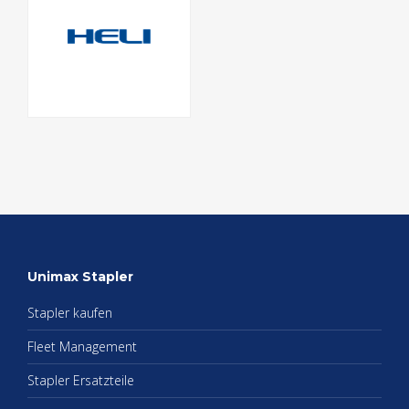
Uni­max Stap­ler
Stap­ler kau­fen
Fleet Ma­nage­ment
Stap­ler Er­satz­tei­le