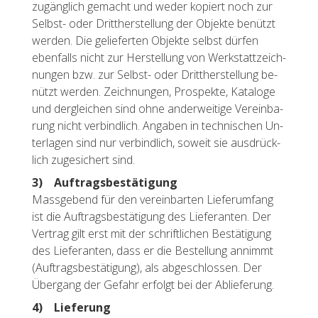
zu­gäng­lich ge­macht und weder ko­piert noch zur
Selbst- oder Dritt­her­stel­lung der Ob­jek­te be­nützt
wer­den. Die ge­lie­fer­ten Ob­jek­te selbst dür­fen
eben­falls nicht zur Her­stel­lung von Werk­statt­zeich­
nun­gen bzw. zur Selbst- oder Dritt­her­stel­lung be­
nützt wer­den. Zeich­nun­gen, Pro­spek­te, Ka­ta­lo­ge
und der­glei­chen sind ohne an­der­wei­ti­ge Ver­ein­ba­
rung nicht ver­bind­lich. An­ga­ben in tech­ni­schen Un­
ter­la­gen sind nur ver­bind­lich, so­weit sie aus­drück­
lich zu­ge­si­chert sind.
3) Auf­trags­be­stä­ti­gung
Mass­ge­bend für den ver­ein­bar­ten Lie­fer­um­fang
ist die Auf­trags­be­stä­ti­gung des Lie­fe­ran­ten. Der
Ver­trag gilt erst mit der schrift­li­chen Be­stä­ti­gung
des Lie­fe­ran­ten, dass er die Be­stel­lung an­nimmt
(Auf­trags­be­stä­ti­gung), als ab­ge­schlos­sen. Der
Über­gang der Ge­fahr er­folgt bei der Ab­lie­fe­rung.
4) Lie­fe­rung