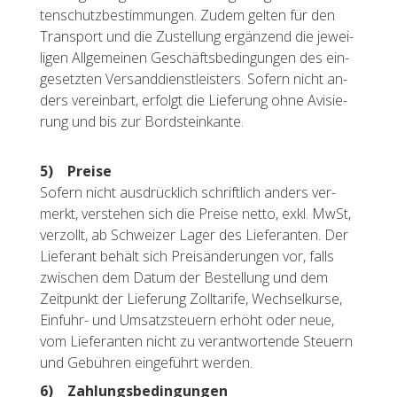
ten­schutz­be­stim­mun­gen. Zudem gel­ten für den
Trans­port und die Zu­stel­lung er­gän­zend die je­wei­
li­gen All­ge­mei­nen Ge­schäfts­be­din­gun­gen des ein­
ge­setz­ten Ver­sand­dienst­leis­ters. So­fern nicht an­
ders ver­ein­bart, er­folgt die Lie­fe­rung ohne Avi­sie­
rung und bis zur Bord­stein­kan­te.
5) Prei­se
So­fern nicht aus­drück­lich schrift­lich an­ders ver­
merkt, ver­ste­hen sich die Prei­se netto, exkl. MwSt,
ver­zollt, ab Schwei­zer Lager des Lie­fe­ran­ten. Der
Lie­fe­rant be­hält sich Preis­än­de­run­gen vor, falls
zwi­schen dem Datum der Be­stel­lung und dem
Zeit­punkt der Lie­fe­rung Zoll­ta­ri­fe, Wech­sel­kur­se,
Ein­fuhr- und Um­satz­steu­ern er­höht oder neue,
vom Lie­fe­ran­ten nicht zu ver­ant­wor­ten­de Steu­ern
und Ge­büh­ren ein­ge­führt wer­den.
6) Zah­lungs­be­din­gun­gen