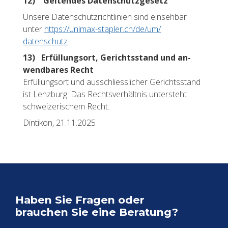
12) Gel­ten­des Da­ten­schutz­ge­setz
Un­se­re Da­ten­schutz­richt­li­ni­en sind ein­seh­bar
unter
https://​unimax-​stapler.​ch/​de/​um/​
datenschutz
13) Er­fül­lungs­ort, Ge­richts­stand und an­
wend­ba­res Recht
Er­fül­lungs­ort und aus­schliess­li­cher Ge­richts­stand
ist Lenz­burg. Das Rechts­ver­hält­nis un­ter­steht
schwei­ze­ri­schem Recht.
Din­ti­kon, 21.11.2025
Haben Sie Fra­gen oder
brau­chen Sie eine Be­ra­tung?