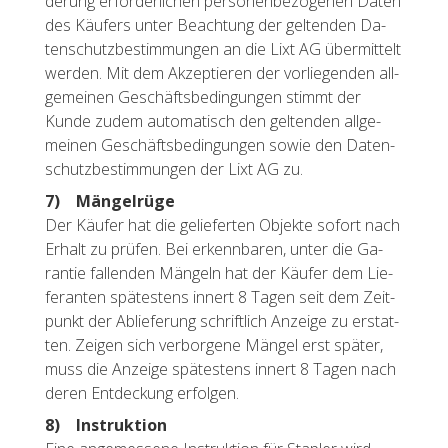
de­rung er­for­der­li­chen per­so­nen­be­zo­ge­nen Daten
des Käu­fers unter Be­ach­tung der gel­ten­den Da­
ten­schutz­be­stim­mun­gen an die Lixt AG über­mit­telt
wer­den. Mit dem Ak­zep­tie­ren der vor­lie­gen­den all­
ge­mei­nen Ge­schäfts­be­din­gun­gen stimmt der
Kunde zudem au­to­ma­tisch den gel­ten­den all­ge­
mei­nen Ge­schäfts­be­din­gun­gen sowie den Da­ten­
schutz­be­stim­mun­gen der Lixt AG zu.
7) Män­gel­rü­ge
Der Käu­fer hat die ge­lie­fer­ten Ob­jek­te so­fort nach
Er­halt zu prü­fen. Bei er­kenn­ba­ren, unter die Ga­
ran­tie fal­len­den Män­geln hat der Käu­fer dem Lie­
fe­ran­ten spä­tes­tens in­nert 8 Tagen seit dem Zeit­
punkt der Ab­lie­fe­rung schrift­lich An­zei­ge zu er­stat­
ten. Zei­gen sich ver­bor­ge­ne Män­gel erst spä­ter,
muss die An­zei­ge spä­tes­tens in­nert 8 Tagen nach
deren Ent­de­ckung er­fol­gen.
8) In­struk­ti­on