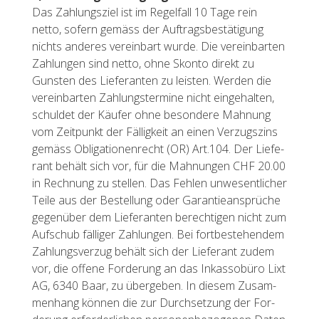
Das Zah­lungs­ziel ist im Re­gel­fall 10 Tage rein
netto, so­fern ge­mäss der Auf­trags­be­stä­ti­gung
nichts an­de­res ver­ein­bart wurde. Die ver­ein­bar­ten
Zah­lun­gen sind netto, ohne Skon­to di­rekt zu
Guns­ten des Lie­fe­ran­ten zu leis­ten. Wer­den die
ver­ein­bar­ten Zah­lungs­ter­mi­ne nicht ein­ge­hal­ten,
schul­det der Käu­fer ohne be­son­de­re Mah­nung
vom Zeit­punkt der Fäl­lig­keit an einen Ver­zugs­zins
ge­mäss Ob­li­ga­tio­nen­recht (OR) Art.104. Der Lie­fe­
rant be­hält sich vor, für die Mah­nun­gen CHF 20.00
in Rech­nung zu stel­len. Das Feh­len un­we­sent­li­cher
Teile aus der Be­stel­lung oder Ga­ran­tie­an­sprü­che
ge­gen­über dem Lie­fe­ran­ten be­rech­ti­gen nicht zum
Auf­schub fäl­li­ger Zah­lun­gen. Bei fort­be­stehen­dem
Zah­lungs­ver­zug be­hält sich der Lie­fe­rant zudem
vor, die of­fe­ne For­de­rung an das In­kas­so­bü­ro Lixt
AG, 6340 Baar, zu über­ge­ben. In die­sem Zu­sam­
men­hang kön­nen die zur Durch­set­zung der For­