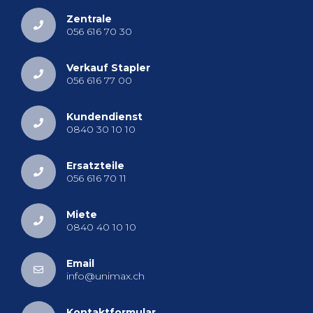
Zen­tra­le
056 616 70 30
Ver­kauf Stap­ler
056 616 77 00
Kun­den­dienst
0840 30 10 10
Er­satz­tei­le
056 616 70 11
Miete
0840 40 10 10
Email
info@​unimax.​ch
Kon­takt­for­mu­lar