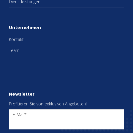
Dienst­leis­tun­gen
Un­ter­neh­men
Kon­takt
Team
News­let­ter
Pro­fi­tie­ren Sie von ex­klu­si­ven An­ge­bo­ten!
E-Mail