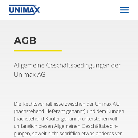
Direkt
zum
Start­sei­te
AGB
Inhalt
AGB
All­ge­mei­ne Ge­schäfts­be­din­gun­gen der
Uni­max AG
Die Rechts­ver­hält­nis­se zwi­schen der Uni­max AG
(nach­ste­hend Lie­fe­rant ge­nannt) und dem Kun­den
(nach­ste­hend Käu­fer ge­nannt) un­ter­ste­hen voll­
um­fäng­lich die­sen All­ge­mei­nen Ge­schäfts­be­din­
gun­gen, so­weit nicht schrift­lich etwas an­de­res ver­