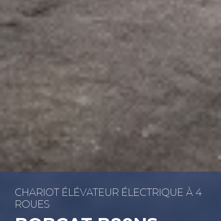
CHA­RIOT ÉLÉ­VA­TEUR ÉLEC­TRIQUE À 4
ROUES