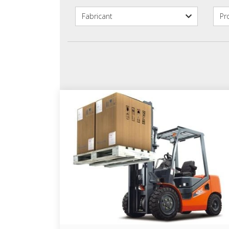
Fabri­cant
Pro