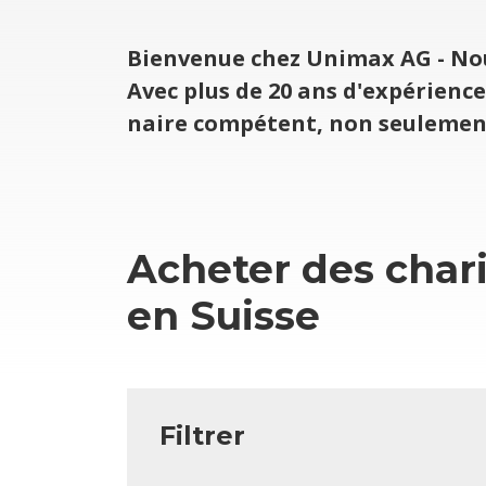
Bien­ve­nue chez Uni­max AG - Nous
Avec plus de 20 ans d'ex­pé­rien
naire com­pé­tent, non seule­men
Ache­ter des cha­ri
en Suisse
Fil­trer