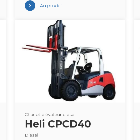
Au pro­duit
Cha­riot élé­va­teur die­sel
Heli CPCD40
Die­sel