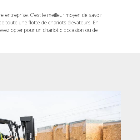
 entre­prise. C'est le meilleur moyen de savoir
e toute une flotte de cha­riots élé­va­teurs. En
 devez opter pour un cha­riot d'oc­ca­sion ou de