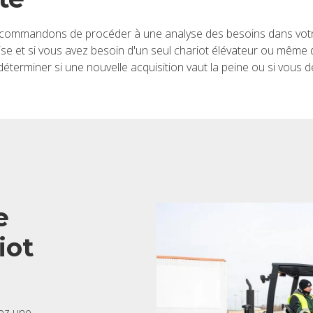
com­man­dons de pro­cé­der à une ana­lyse des besoins dans votre
rise et si vous avez besoin d'un seul cha­riot élé­va­teur ou même d
éter­mi­ner si une nou­velle acqui­si­tion vaut la peine ou si vous
e
iot
tez une