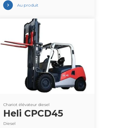
Au pro­duit
Cha­riot élé­va­teur die­sel
Heli CPCD45
Die­sel