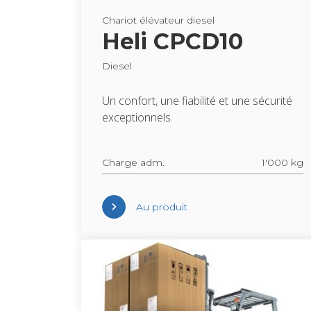
Cha­riot élé­va­teur die­sel
Heli CPCD10
Die­sel
Un confort, une fia­bi­lité et une sécu­rité
excep­tion­nels.
Charge adm.
1'000 kg
Au pro­duit