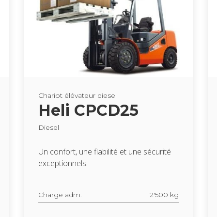
Cha­riot élé­va­teur die­sel
Heli CPCD25
Die­sel
Un confort, une fia­bi­lité et une sécu­rité
excep­tion­nels.
Charge adm.
2'500 kg