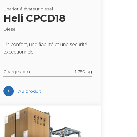
Cha­riot élé­va­teur die­sel
Heli CPCD18
Die­sel
Un confort, une fia­bi­lité et une sécu­rité
excep­tion­nels.
Charge adm.
1'750 kg
Au pro­duit