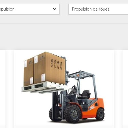
­pul­sion
Pro­pul­sion de roues