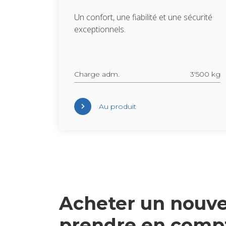
Un confort, une fia­bi­lité et une sécu­rité
excep­tion­nels.
Charge adm.
3'500 kg
Au pro­duit
Ache­ter un nou­vea
prendre en comp