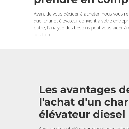
Avant de vous déci­der à ache­ter, nous vous re
quel cha­riot élé­va­teur convient à votre entre­p
outre, l'ana­lyse des besoins peut vous aider à d
loca­tion.
Les avan­tages d
l'achat d'un cha­r
élé­va­teur die­sel
Avec un cha­riot élé­va­teur die­sel, vous ache­