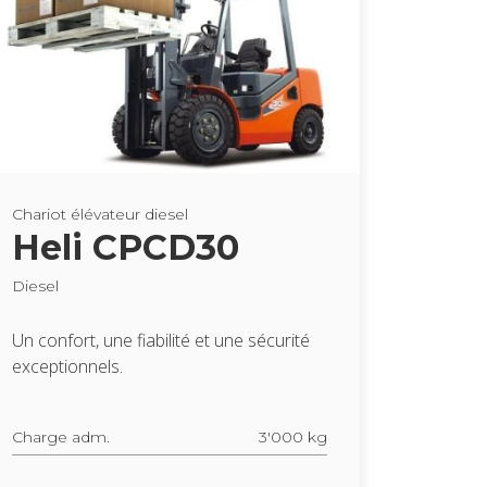
Cha­riot élé­va­teur die­sel
Heli CPCD30
Die­sel
Un confort, une fia­bi­lité et une sécu­rité
excep­tion­nels.
Charge adm.
3'000 kg