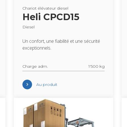
Cha­riot élé­va­teur die­sel
Heli CPCD15
Die­sel
Un confort, une fia­bi­lité et une sécu­rité
excep­tion­nels.
Charge adm.
1'500 kg
Au pro­duit