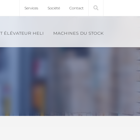
Ser­vices
Société
Contact
T ÉLÉ­VA­TEUR HELI
MACHINES DU STOCK