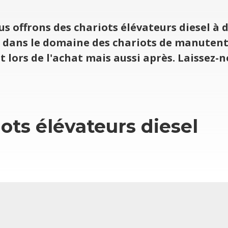
 offrons des cha­riots élé­va­teurs die­sel à 
ce dans le domaine des cha­riots de manu­ten
t lors de l'achat mais aussi après. Lais­sez-
ots élé­va­teurs die­sel