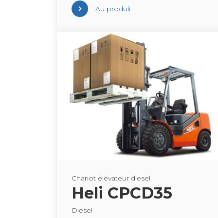
Au pro­duit
Cha­riot élé­va­teur die­sel
Heli CPCD35
Die­sel