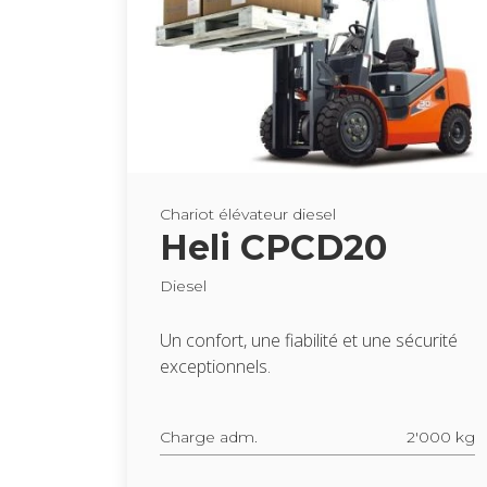
Cha­riot élé­va­teur die­sel
Heli CPCD20
Die­sel
Un confort, une fia­bi­lité et une sécu­rité
excep­tion­nels.
Charge adm.
2'000 kg