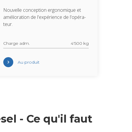
Nou­velle concep­tion ergo­no­mique et
amé­lio­ra­tion de l'ex­pé­rience de l'opé­ra­
teur.
Charge adm.
4'500 kg
Au pro­duit
sel - Ce qu'il faut