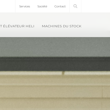
Ser­vices
Société
Contact
T ÉLÉ­VA­TEUR HELI
MACHINES DU STOCK