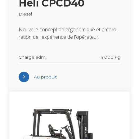
Heli CPCD40
Die­sel
Nou­velle concep­tion ergo­no­mique et amé­lio­
ra­tion de l'ex­pé­rience de l'opé­ra­teur.
Charge adm.
4'000 kg
Au pro­duit