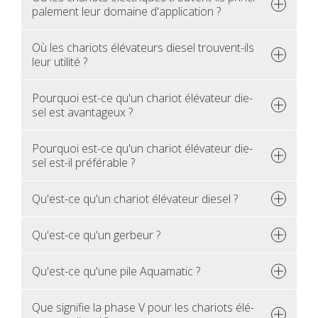
pa­le­ment leur domaine d'ap­pli­ca­tion ?
Où les cha­riots élé­va­teurs die­sel trouvent-ils
leur uti­lité ?
Pour­quoi est-ce qu'un cha­riot élé­va­teur die­
sel est avan­ta­geux ?
Pour­quoi est-ce qu'un cha­riot élé­va­teur die­
sel est-il pré­fé­rable ?
Qu'est-ce qu'un cha­riot élé­va­teur die­sel ?
Qu'est-ce qu'un ger­beur ?
Qu'est-ce qu'une pile Aqua­ma­tic ?
Que signi­fie la phase V pour les cha­riots élé­