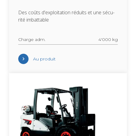
Des coûts d'ex­ploi­ta­tion réduits et une sécu­
rité imbat­table
Charge adm.
4'000 kg
Au pro­duit