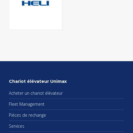
Cha­riot élé­va­teur Uni­max
Ache­ter un cha­riot élé­va­teur
Fleet Mana­ge­ment
Pièces de rechange
Ser­vices