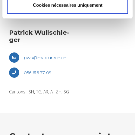
Cookies nécessaires uniquement
Patrick Wull­schle­
ger
pwu@​max-​urech.​ch
056 616 77 09
Can­tons : SH, TG, AR, AI, ZH, SG