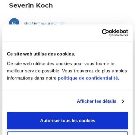
Seve­rin Koch
sko@​max-​urech.​ch
056 616 70 04
Ce site web utilise des cookies.
Can­tons: BL, BS, GL, LU, NW,
Ce site web utilise des cookies pour vous fournir le
OW, SZ, UR, ZG
meilleur service possible. Vous trouverez de plus amples
informations dans notre
politique de confidentialité
.
Afficher les détails
Autoriser tous les cookies