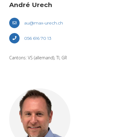
André Urech
au@​max-​urech.​ch
056 616 70 13
Can­tons: VS (alle­mand), TI, GR