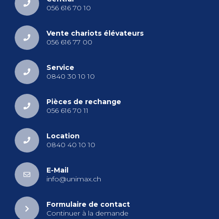
056 616 70 10
Vente cha­riots élé­va­teurs
056 616 77 00
Ser­vice
0840 30 10 10
Pièces de rechange
056 616 70 11
Loca­tion
0840 40 10 10
E-Mail
info@​unimax.​ch
For­mu­laire de contact
Conti­nuer à la demande