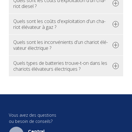
Quels sont les coûts d'ex­ploi­ta­tion d'un cha­
riot die­sel ?
Quels sont les coûts d'ex­ploi­ta­tion d'un cha­
riot élé­va­teur à gaz ?
Quels sont les incon­vé­nients d'un cha­riot élé­
va­teur élec­trique ?
Quels types de bat­te­ries trouve-t-on dans les
cha­riots élé­va­teurs élec­triques ?
Vous avez des ques­tions
ou besoin de conseils?
Cen­tral