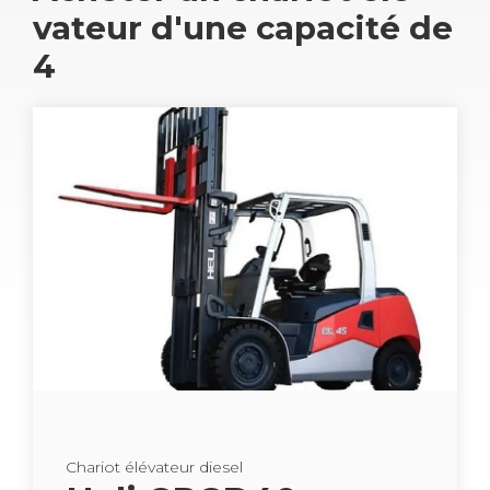
va­teur d'une capa­cité de
4
Cha­riot élé­va­teur die­sel