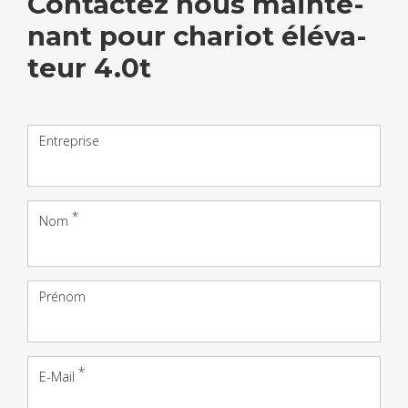
Contac­tez nous main­te­
nant pour cha­riot élé­va­
teur 4.0t
Entreprise
Nom
Prénom
E-Mail