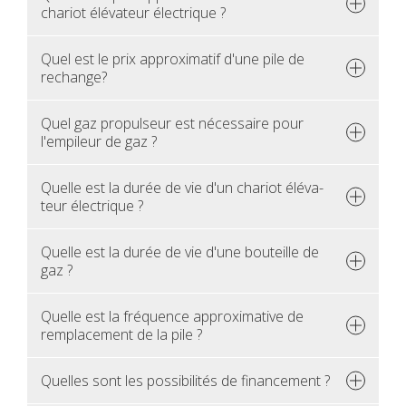
cha­riot élé­va­teur élec­trique ?
Quel est le prix approxi­ma­tif d'une pile de
rechange?
Quel gaz pro­pul­seur est néces­saire pour
l'em­pi­leur de gaz ?
Quelle est la durée de vie d'un cha­riot élé­va­
teur élec­trique ?
Quelle est la durée de vie d'une bou­teille de
gaz ?
Quelle est la fré­quence approxi­ma­tive de
rem­pla­ce­ment de la pile ?
Quelles sont les pos­si­bi­li­tés de finan­ce­ment ?