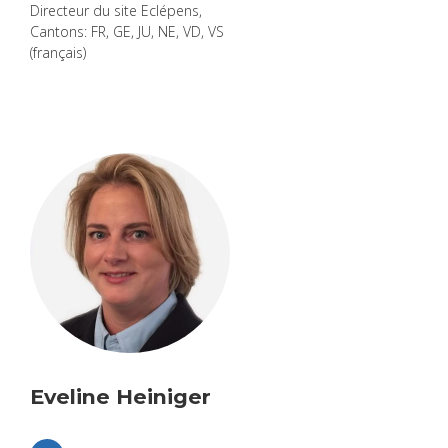
Direc­teur du site Eclé­pens,
Can­tons: FR, GE, JU, NE, VD, VS
(fran­çais)
Eve­line Hei­ni­ger