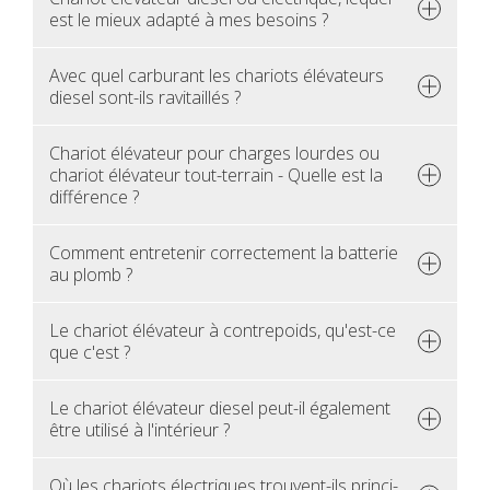
est le mieux adapté à mes besoins ?
Avec quel car­bu­rant les cha­riots élé­va­teurs
die­sel sont-ils ravi­taillés ?
Cha­riot élé­va­teur pour charges lourdes ou
cha­riot élé­va­teur tout-ter­rain - Quelle est la
dif­fé­rence ?
Com­ment entre­te­nir cor­rec­te­ment la bat­te­rie
au plomb ?
Le cha­riot élé­va­teur à contre­poids, qu'est-ce
que c'est ?
Le cha­riot élé­va­teur die­sel peut-il éga­le­ment
être uti­lisé à l'in­té­rieur ?
Où les cha­riots élec­triques trouvent-ils prin­ci­