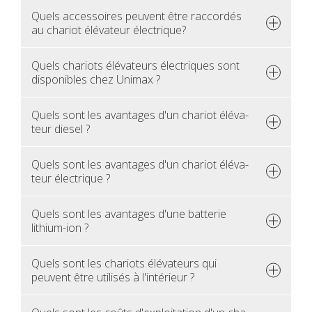
Quels acces­soires peuvent être rac­cor­dés
au cha­riot élé­va­teur élec­trique?
Quels cha­riots élé­va­teurs élec­triques sont
dis­po­nibles chez Uni­max ?
Quels sont les avan­tages d'un cha­riot élé­va­
teur die­sel ?
Quels sont les avan­tages d'un cha­riot élé­va­
teur élec­trique ?
Quels sont les avan­tages d'une bat­te­rie
lithium-ion ?
Quels sont les cha­riots élé­va­teurs qui
peuvent être uti­li­sés à l'in­té­rieur ?