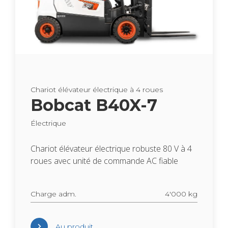
Cha­riot élé­va­teur élec­trique à 4 roues
Bob­cat B40X-7
Élec­trique
Cha­riot élé­va­teur élec­trique robuste 80 V à 4
roues avec unité de com­mande AC fiable
Charge adm.
4'000 kg
Au pro­duit