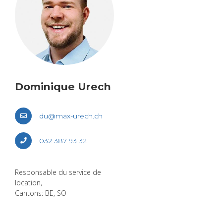
Domi­nique Urech
du@​max-​urech.​ch
032 387 93 32
Res­pon­sable du ser­vice de
loca­tion,
Can­tons: BE, SO