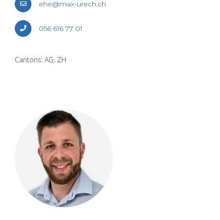
ehe@​max-​urech.​ch
056 616 77 01
Can­tons: AG, ZH