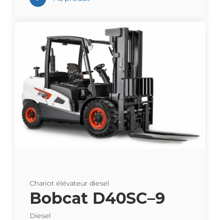
Cha­riot élé­va­teur die­sel
Bob­cat D40SC–9
Die­sel