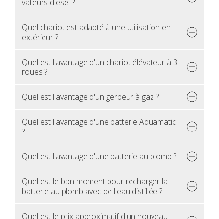
va­teurs die­sel ?
Quel cha­riot est adapté à une uti­li­sa­tion en
exté­rieur ?
Quel est l'avan­tage d'un cha­riot élé­va­teur à 3
roues ?
Quel est l'avan­tage d'un ger­beur à gaz ?
Quel est l'avan­tage d'une bat­te­rie Aqua­ma­tic
?
Quel est l'avan­tage d'une bat­te­rie au plomb ?
Quel est le bon moment pour rechar­ger la
bat­te­rie au plomb avec de l'eau dis­til­lée ?
Quel est le prix approxi­ma­tif d'un nou­veau