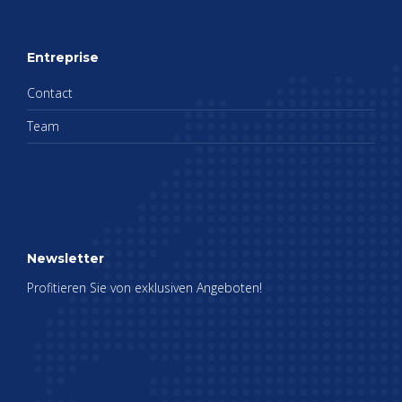
Entre­prise
Contact
Team
News­let­ter
Pro­fi­tie­ren Sie von exk­lu­si­ven Ange­bo­ten!