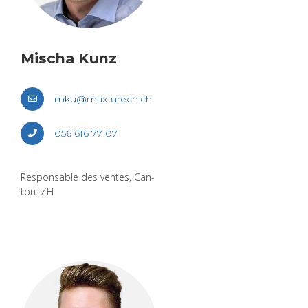
Mischa Kunz
mku@​max-​urech.​ch
056 616 77 07
Res­pon­sable des ventes, Can­
ton: ZH