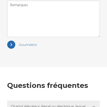
Remarques
Soumettre
Ques­tions fré­quentes
Cha­riot élé­va­teur die­sel ou élec­trique, lequel