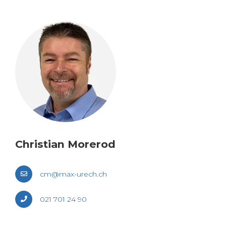
Chris­tian More­rod
cm@​max-​urech.​ch
021 701 24 90