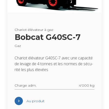
Cha­riot élé­va­teur à gaz
Bob­cat G40SC-7
Gaz
Cha­riot élé­va­teur G40SC-7 avec une capa­cité
de levage de 4 tonnes et les normes de sécu­
rité les plus éle­vées
Charge adm.
4'000 kg
Au pro­duit