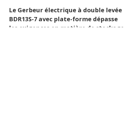
Détails du pro­duit
Le Ger­beur élec­trique à double levée
BDR13S-7 avec plate-forme dépasse
les exi­gences en matière de sto­ckage