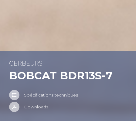
GER­BEURS
BOB­CAT BDR13S-7
Spé­ci­fi­ca­tions tech­niques
Down­loads