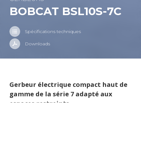
BOB­CAT BSL10S-7C
Spé­ci­fi­ca­tions tech­niques
Down­loads
Détails du pro­duit
Ger­beur élec­trique com­pact haut de
gamme de la série 7 adapté aux
espaces res­treints