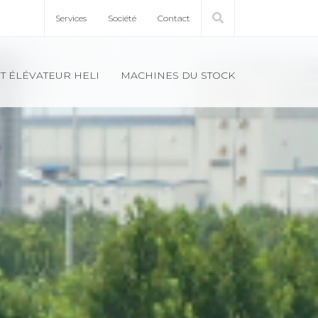
Ser­vices
Société
Contact
T ÉLÉ­VA­TEUR HELI
MACHINES DU STOCK