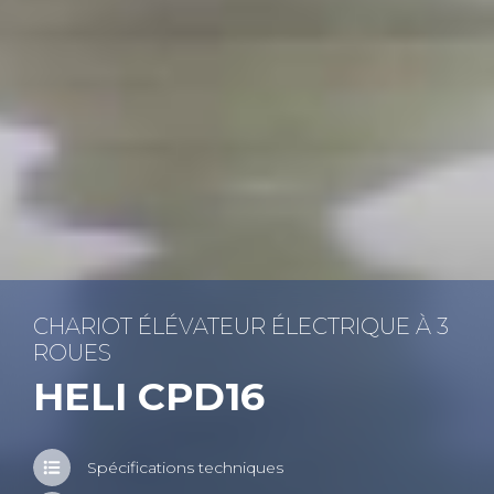
CHA­RIOT ÉLÉ­VA­TEUR ÉLEC­TRIQUE À 3
ROUES
HELI CPD16
Spé­ci­fi­ca­tions tech­niques