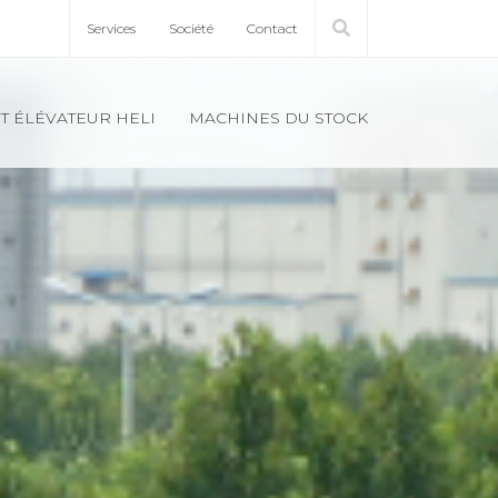
Ser­vices
Société
Contact
T ÉLÉ­VA­TEUR HELI
MACHINES DU STOCK