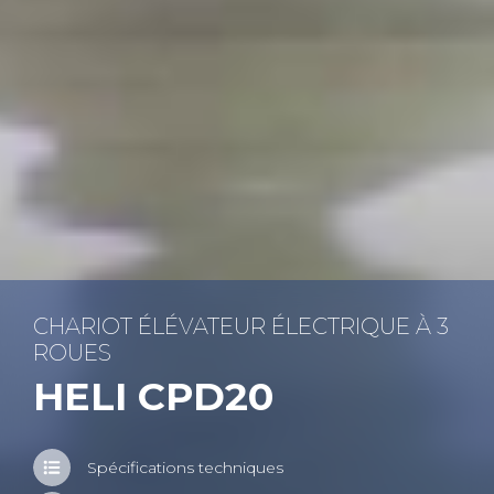
CHA­RIOT ÉLÉ­VA­TEUR ÉLEC­TRIQUE À 3
ROUES
HELI CPD20
Spé­ci­fi­ca­tions tech­niques