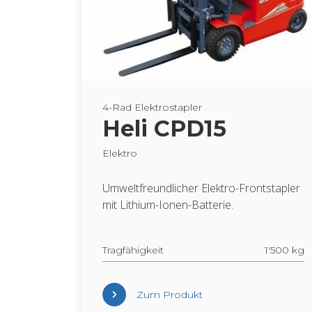
4-Rad Elek­tro­stap­ler
Heli CPD15
Elek­tro
Um­welt­freund­li­cher Elek­tro-Front­stap­ler
mit Li­thi­um-Ionen-Bat­te­rie.
Trag­fä­hig­keit
1'500 kg
Zum Pro­dukt