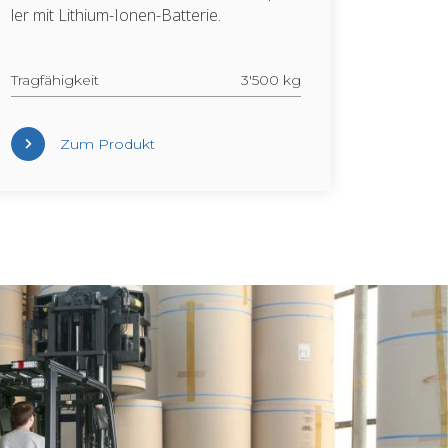
ler mit Li­thi­um-Ionen-Bat­te­rie.
Trag­fä­hig­keit
3'500 kg
Zum Pro­dukt