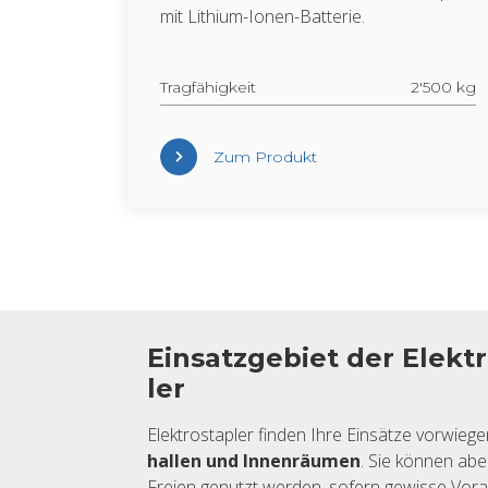
mit Li­thi­um-Ionen-Bat­te­rie.
Trag­fä­hig­keit
2'500 kg
Zum Pro­dukt
Ein­satz­ge­biet der Elek­t
ler
Elek­tro­stap­ler fin­den Ihre Ein­sät­ze vor­wie­g
hal­len und In­nen­räu­men
. Sie kön­nen ab
Frei­en ge­nutzt wer­den, so­fern ge­wis­se Vor­a