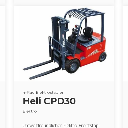
4-Rad Elek­tro­stap­ler
Heli CPD30
Elek­tro
Um­welt­freund­li­cher Elek­tro-Front­stap­