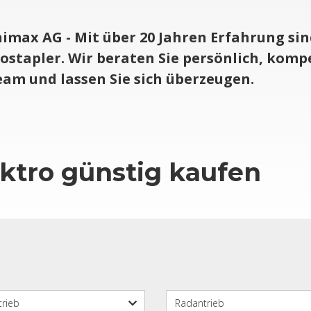
i­max AG - Mit über 20 Jah­ren Er­fah­rung sin
­stap­ler. Wir be­ra­ten Sie per­sön­lich, kom­p
m und las­sen Sie sich über­zeu­gen.
k­tro güns­tig kau­fen
trieb
Rad­an­trieb