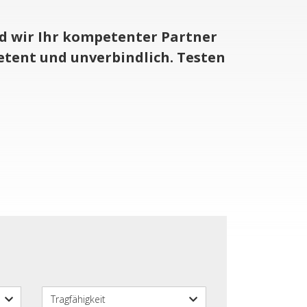
d wir Ihr kom­pe­ten­ter Part­ner
e­tent und un­ver­bind­lich. Tes­ten
Tragfähigkeit