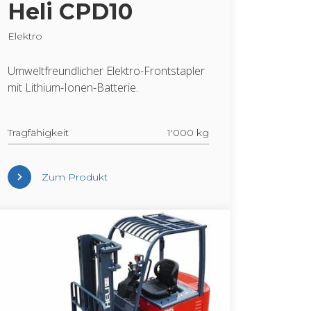
Heli CPD10
Elek­tro
Um­welt­freund­li­cher Elek­tro-Front­stap­ler
mit Li­thi­um-Ionen-Bat­te­rie.
Trag­fä­hig­keit
1'000 kg
Zum Pro­dukt