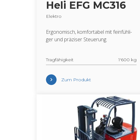
Heli EFG MC316
Elek­tro
Er­go­no­misch, kom­for­ta­bel mit fein­füh­li­
ger und prä­zi­ser Steue­rung.
Trag­fä­hig­keit
1'600 kg
Zum Pro­dukt