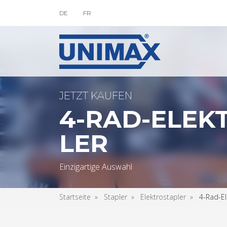
DE
FR
Uni­max
JETZT KAU­FEN
4-RAD-ELEK­
LER
Ein­zig­ar­ti­ge Aus­wahl
Start­sei­te
Stap­ler
Elek­tro­stap­ler
4-Rad-Ele