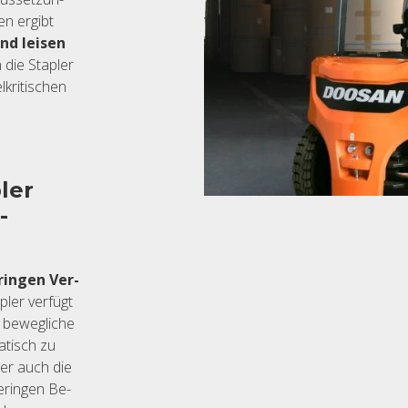
en er­gibt
und lei­sen
h die Stap­ler
­kri­ti­schen
­ler
­
rin­gen Ver­
­ler ver­fügt
 be­weg­li­che
a­tisch zu
Aber auch die
­rin­gen Be­