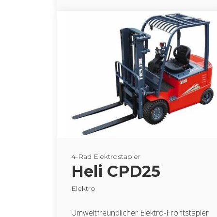
4-Rad Elek­tro­stap­ler
Heli CPD25
Elek­tro
Um­welt­freund­li­cher Elek­tro-Front­stap­ler