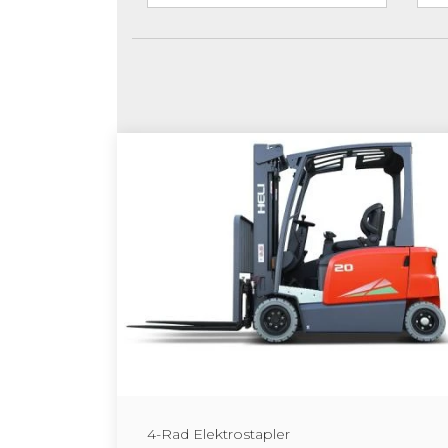
4-Rad Elek­tro­stap­ler