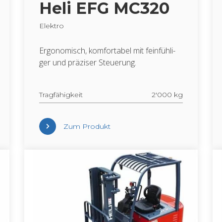
Heli EFG MC320
Elek­tro
Er­go­no­misch, kom­for­ta­bel mit fein­füh­li­
ger und prä­zi­ser Steue­rung.
Trag­fä­hig­keit
2'000 kg
Zum Pro­dukt