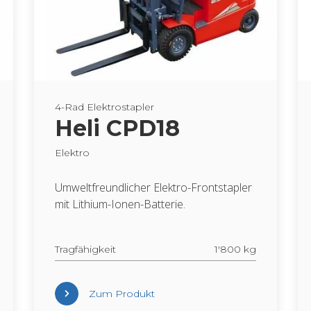
4-Rad Elek­tro­stap­ler
Heli CPD18
Elek­tro
Um­welt­freund­li­cher Elek­tro-Front­stap­ler
mit Li­thi­um-Ionen-Bat­te­rie.
Trag­fä­hig­keit
1'800 kg
Zum Pro­dukt