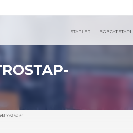
Direkt
zum
Inhalt
 Do­main - Haupt­na­vi­ga­ti­on
STAP­LER
BOB­CAT STAP­
TRO­STAP­
k­tro­stap­ler