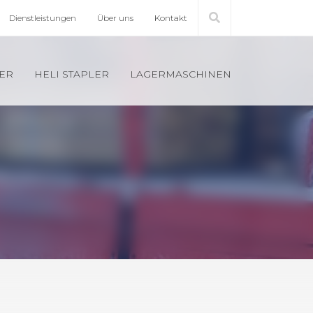
Dienst­leis­tun­gen
Über uns
Kon­takt
LER
HELI STAP­LER
LA­GER­MA­SCHI­NEN