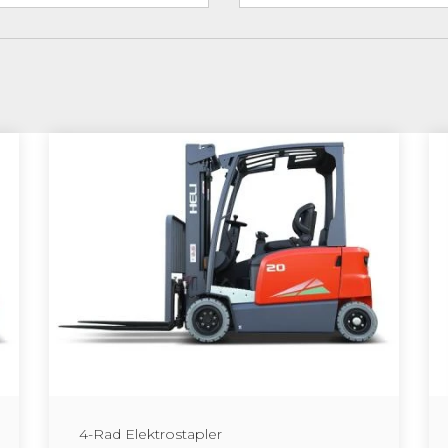
4-Rad Elek­tro­stap­ler