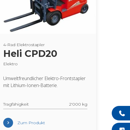
4-Rad Elek­tro­stap­ler
Heli CPD20
Elek­tro
Um­welt­freund­li­cher Elek­tro-Front­stap­ler
mit Li­thi­um-Ionen-Bat­te­rie.
Trag­fä­hig­keit
2'000 kg
Zum Pro­dukt