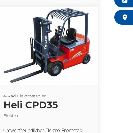
4-Rad Elek­tro­stap­ler
Heli CPD35
Elek­tro
Um­welt­freund­li­cher Elek­tro-Front­stap­