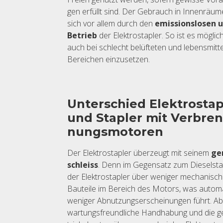
gen er­füllt sind. Der Ge­brauch in In­nen­räu­m
sich vor allem durch den
emis­si­ons­lo­sen 
Be­trieb
der Elek­tro­stap­ler. So ist es mög­lic
auch bei schlecht be­lüf­te­ten und le­bens­mit­tel
Be­rei­chen ein­zu­set­zen.
Un­ter­schied Elek­tro­stap
und Stap­ler mit Ver­bren
nungs­mo­to­ren
Der Elek­tro­stap­ler über­zeugt mit sei­nem
ge­
schleiss
. Denn im Ge­gen­satz zum Die­sel­stap
der Elek­tro­stap­ler über we­ni­ger me­cha­nisch
Bau­tei­le im Be­reich des Mo­tors, was au­to­m
we­ni­ger Ab­nut­zungs­er­schei­nun­gen führt. 
war­tungs­freund­li­che Hand­ha­bung und die ge