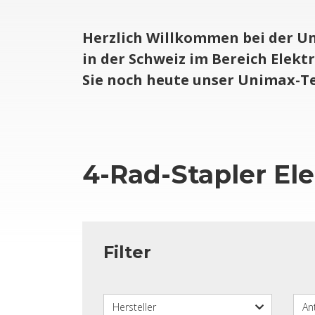
Herz­lich Will­kom­men bei der Un
in der Schweiz im Be­reich Elek­tro
Sie noch heute unser Uni­max-Tea
4-Rad-Stap­ler Ele
Fil­ter
Her­stel­ler
An­