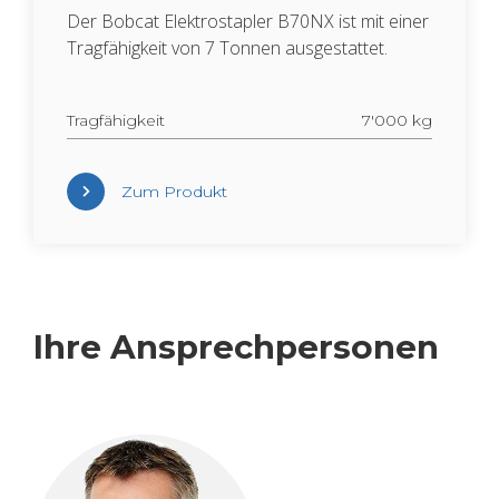
Der Bob­cat Elek­tro­stap­ler B70NX ist mit einer
Trag­fä­hig­keit von 7 Ton­nen aus­ge­stat­tet.
Trag­fä­hig­keit
7'000 kg
Zum Pro­dukt
Ihre An­sprech­per­so­nen