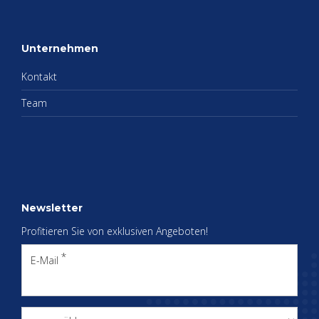
Un­ter­neh­men
Kon­takt
Team
News­let­ter
Pro­fi­tie­ren Sie von ex­klu­si­ven An­ge­bo­ten!
E-Mail