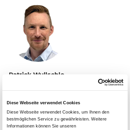
Pa­trick Wull­schle­
ger
pwu@​max-​urech.​ch
Diese Webseite verwendet Cookies
Diese Webseite verwendet Cookies, um Ihnen den
056 616 77 09
bestmöglichen Service zu gewährleisten. Weitere
Informationen können Sie unseren