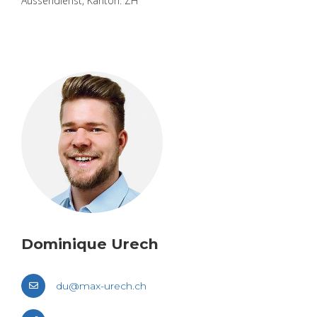
Aus­sen­dienst, Kan­ton: ZH
Do­mi­ni­que Urech
du@​max-​urech.​ch