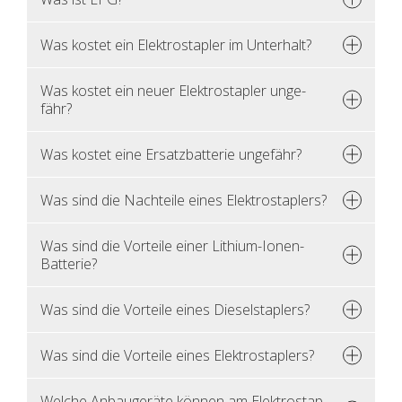
Was kos­tet ein Elek­tro­stap­ler im Un­ter­halt?
Was kos­tet ein neuer Elek­tro­stap­ler un­ge­
fähr?
Was kos­tet eine Er­satz­bat­te­rie un­ge­fähr?
Was sind die Nach­tei­le eines Elek­tro­stap­lers?
Was sind die Vor­tei­le einer Li­thi­um-Ionen-
Bat­te­rie?
Was sind die Vor­tei­le eines Die­sel­stap­lers?
Was sind die Vor­tei­le eines Elek­tro­stap­lers?
Wel­che An­bau­ge­rä­te kön­nen am Elek­tro­stap­