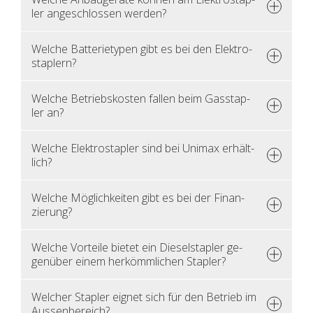
ler an­ge­schlos­sen wer­den?
Wel­che Bat­te­rie­ty­pen gibt es bei den Elek­tro­
stap­lern?
Wel­che Be­triebs­kos­ten fal­len beim Gas­stap­
ler an?
Wel­che Elek­tro­stap­ler sind bei Uni­max er­hält­
lich?
Wel­che Mög­lich­kei­ten gibt es bei der Fi­nan­
zie­rung?
Wel­che Vor­tei­le bie­tet ein Die­sel­stap­ler ge­
gen­über einem her­kömm­li­chen Stap­ler?
Wel­cher Stap­ler eig­net sich für den Be­trieb im
Aus­sen­be­reich?