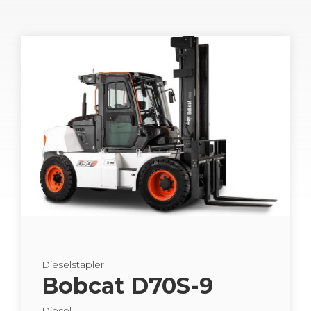
Die­sel­stap­ler
Bob­cat D70S-9
Die­sel