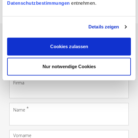
Kan­to­ne: SH, TG, AR, AI, ZH, SG
Datenschutzbestimmungen
entnehmen.
Details zeigen
Jetzt Kon­takt für Ga­bel­
Cookies zulassen
stap­ler 7t auf­neh­men
Nur notwendige Cookies
Firma
Name
Vorname