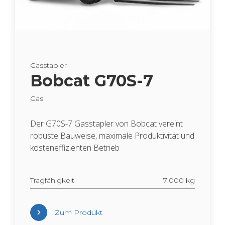
Gas­stap­ler
Bob­cat G70S-7
Gas
Der G70S-7 Gas­stap­ler von Bob­cat ver­eint
ro­bus­te Bau­wei­se, ma­xi­ma­le Pro­duk­ti­vi­tät und
kos­ten­ef­fi­zi­en­ten Be­trieb
Trag­fä­hig­keit
7'000 kg
Zum Pro­dukt