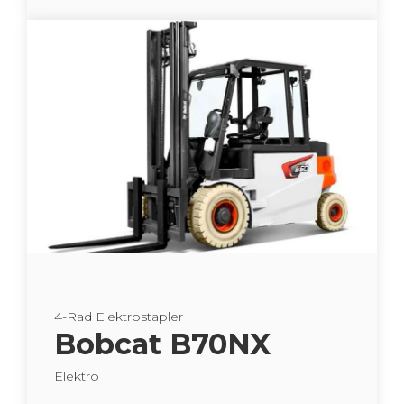
4-Rad Elek­tro­stap­ler
Bob­cat B70NX
Elek­tro