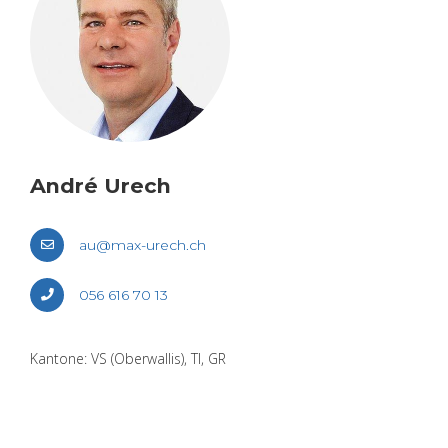
André Urech
au@​max-​urech.​ch
056 616 70 13
Kan­to­ne: VS (Ober­wal­lis), TI, GR