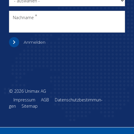
Nachname
Anmelden
© 2026 Uni­max AG
Im­pres­sum
AGB
Da­ten­schutz­be­stim­mun­
gen
Sitemap