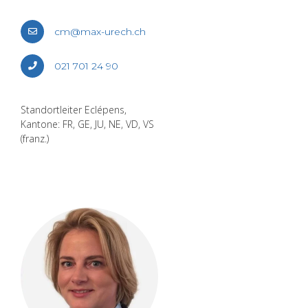
cm@​max-​urech.​ch
021 701 24 90
Stand­ort­lei­ter Eclé­pens,
Kan­to­ne: FR, GE, JU, NE, VD, VS
(franz.)