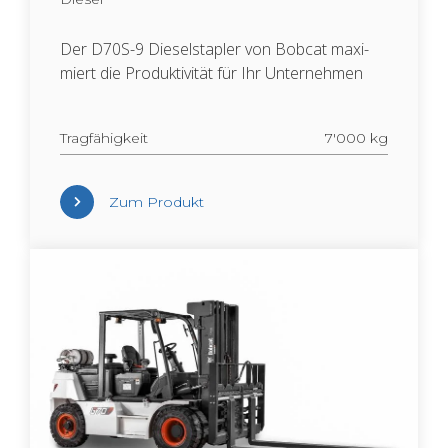
Der D70S-9 Die­sel­stap­ler von Bob­cat ma­xi­
miert die Pro­duk­ti­vi­tät für Ihr Un­ter­neh­men
Trag­fä­hig­keit
7'000 kg
Zum Pro­dukt