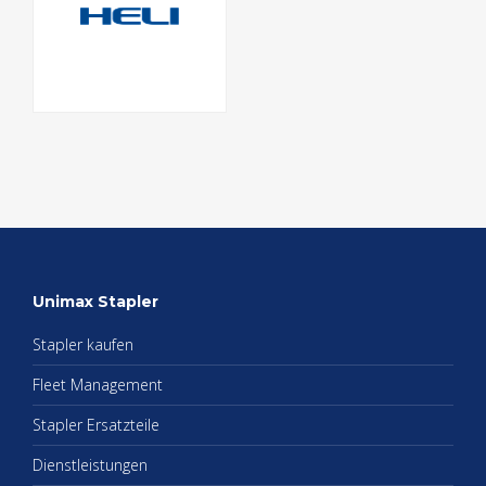
Uni­max Stap­ler
Stap­ler kau­fen
Fleet Ma­nage­ment
Stap­ler Er­satz­tei­le
Dienst­leis­tun­gen