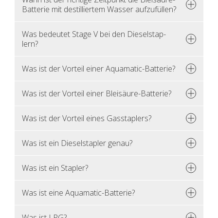
Bat­te­rie mit de­stil­lier­tem Was­ser auf­zu­fül­len?
Was be­deu­tet Stage V bei den Die­sel­stap­
lern?
Was ist der Vor­teil einer Aqua­ma­tic-Bat­te­rie?
Was ist der Vor­teil einer Blei­säu­re-Bat­te­rie?
Was ist der Vor­teil eines Gas­stap­lers?
Was ist ein Die­sel­stap­ler genau?
Was ist ein Stap­ler?
Was ist eine Aqua­ma­tic-Bat­te­rie?
Was ist LPG?