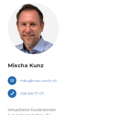
Mischa Kunz
mku@​max-​urech.​ch
056 616 77 07
Ver­kaufs­lei­ter Kun­den­be­ra­ter