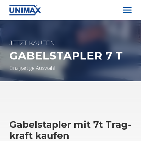
Direkt
zum
Inhalt
JETZT KAU­FEN
GA­BEL­STAP­LER 7 T
Ein­zig­ar­ti­ge Aus­wahl
Ga­bel­stap­ler mit 7t Trag­
kraft kau­fen