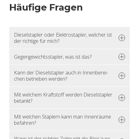
Häu­fi­ge Fra­gen
Die­sel­stap­ler oder Elek­tro­stap­ler, wel­cher ist
der rich­ti­ge für mich?
Ge­gen­ge­wichts­stap­ler, was ist das?
Kann der Die­sel­stap­ler auch in In­nen­be­rei­
chen be­trie­ben wer­den?
Mit wel­chem Kraft­stoff wer­den Die­sel­stap­ler
be­tankt?
Mit wel­chen Stap­lern kann man In­nen­räu­me
be­fah­ren?
Wann ist der rich­ti­ge Zeit­punkt die Blei­säu­re-