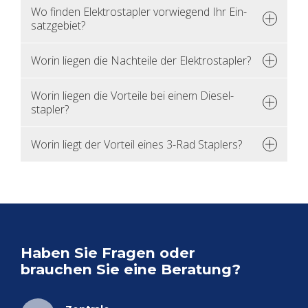
Wo fin­den Elek­tro­stap­ler vor­wie­gend Ihr Ein­
satz­ge­biet?
Worin lie­gen die Nach­tei­le der Elek­tro­stap­ler?
Worin lie­gen die Vor­tei­le bei einem Die­sel­
stap­ler?
Worin liegt der Vor­teil eines 3-Rad Stap­lers?
Haben Sie Fra­gen oder
brau­chen Sie eine Be­ra­tung?