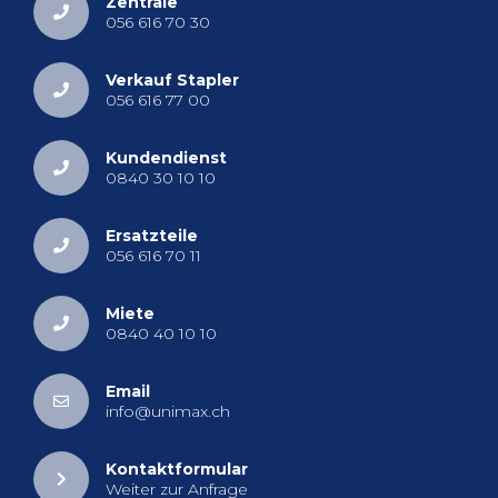
Zen­tra­le
056 616 70 30
Ver­kauf Stap­ler
056 616 77 00
Kun­den­dienst
0840 30 10 10
Er­satz­tei­le
056 616 70 11
Miete
0840 40 10 10
Email
info@​unimax.​ch
Kon­takt­for­mu­lar
Wei­ter zur An­fra­ge