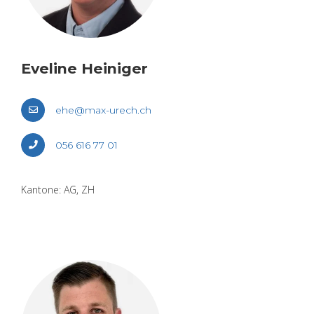
Eve­li­ne Hei­ni­ger
ehe@​max-​urech.​ch
056 616 77 01
Kan­to­ne: AG, ZH