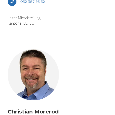
032 387 93 32
Lei­ter Miet­ab­tei­lung,
Kan­to­ne: BE, SO
Chris­ti­an Mo­rerod