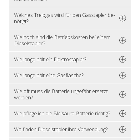
Wel­ches Treib­gas wird für den Gas­stap­ler be­
nö­tigt?
Wie hoch sind die Be­triebs­kos­ten bei einem
Die­sel­stap­ler?
Wie lange hält ein Elek­tro­stap­ler?
Wie lange hält eine Gas­fla­sche?
Wie oft muss die Bat­te­rie un­ge­fähr er­setzt
wer­den?
Wie pfle­ge ich die Blei­säu­re-Bat­te­rie rich­tig?
Wo fin­den Die­sel­stap­ler ihre Ver­wen­dung?