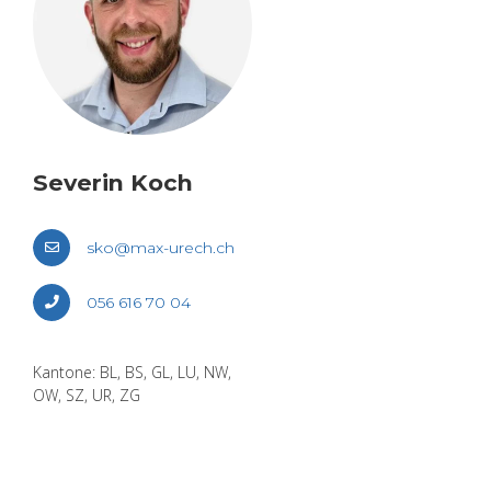
Se­ve­rin Koch
sko@​max-​urech.​ch
056 616 70 04
Kan­to­ne: BL, BS, GL, LU, NW,
OW, SZ, UR, ZG