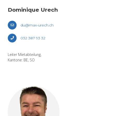
Do­mi­ni­que Urech
du@​max-​urech.​ch
032 387 93 32
Lei­ter Miet­ab­tei­lung,
Kan­to­ne: BE, SO