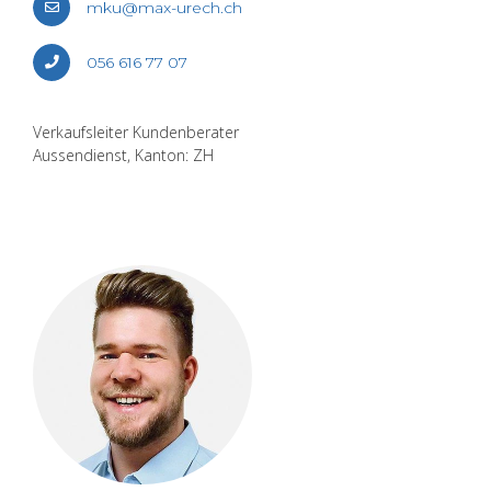
mku@​max-​urech.​ch
056 616 77 07
Ver­kaufs­lei­ter Kun­den­be­ra­ter
Aus­sen­dienst, Kan­ton: ZH