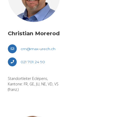
Chris­ti­an Mo­rerod
cm@​max-​urech.​ch
021 701 24 90
Stand­ort­lei­ter Eclé­pens,
Kan­to­ne: FR, GE, JU, NE, VD, VS
(franz.)