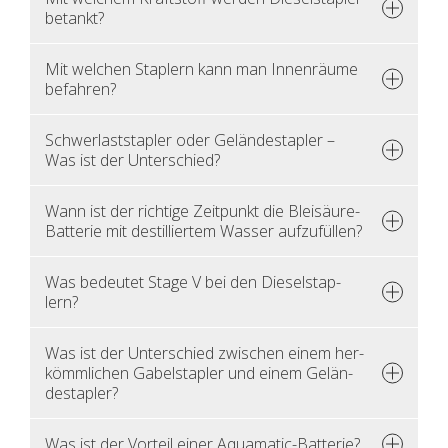
be­tankt?
Mit wel­chen Stap­lern kann man In­nen­räu­me
be­fah­ren?
Schwer­last­stap­ler oder Ge­län­de­stap­ler –
Was ist der Un­ter­schied?
Wann ist der rich­ti­ge Zeit­punkt die Blei­säu­re-
Bat­te­rie mit de­stil­lier­tem Was­ser auf­zu­fül­len?
Was be­deu­tet Stage V bei den Die­sel­stap­
lern?
Was ist der Un­ter­schied zwi­schen einem her­
kömm­li­chen Ga­bel­stap­ler und einem Ge­län­
de­stap­ler?
Was ist der Vor­teil einer Aqua­ma­tic-Bat­te­rie?