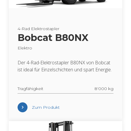
4-Rad Elek­tro­stap­ler
Bob­cat B80NX
Elek­tro
Der 4-Rad-Elek­tro­stap­ler B80NX von Bob­cat
ist ideal für Ein­zel­schich­ten und spart En­er­gie.
Trag­fä­hig­keit
8'000 kg
Zum Pro­dukt