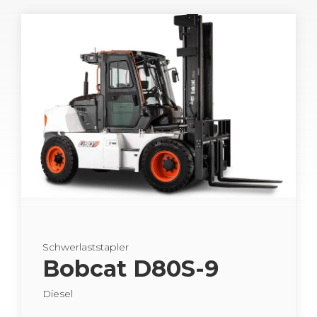
Schwer­last­stap­ler
Bob­cat D80S-9
Die­sel