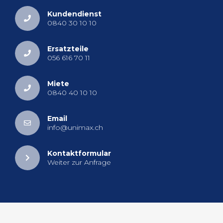
Kun­den­dienst
0840 30 10 10
Er­satz­tei­le
056 616 70 11
Miete
0840 40 10 10
Email
info@​unimax.​ch
Kon­takt­for­mu­lar
Wei­ter zur An­fra­ge