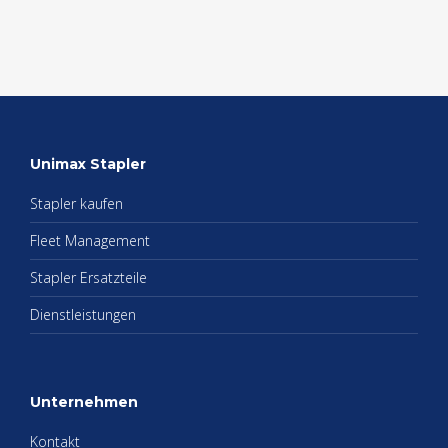
Uni­max Stap­ler
Stap­ler kau­fen
Fleet Ma­nage­ment
Stap­ler Er­satz­tei­le
Dienst­leis­tun­gen
Un­ter­neh­men
Kon­takt