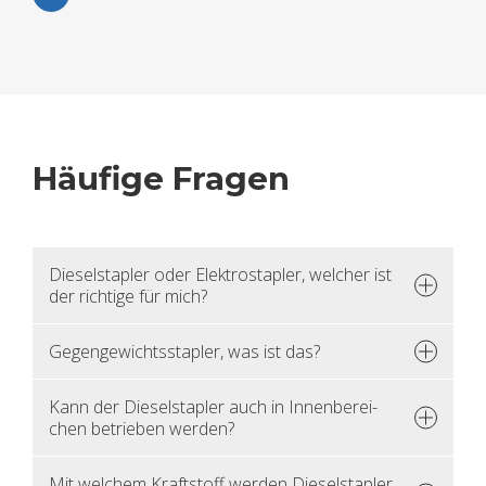
Häu­fi­ge Fra­gen
Die­sel­stap­ler oder Elek­tro­stap­ler, wel­cher ist
der rich­ti­ge für mich?
Ge­gen­ge­wichts­stap­ler, was ist das?
Kann der Die­sel­stap­ler auch in In­nen­be­rei­
chen be­trie­ben wer­den?
Mit wel­chem Kraft­stoff wer­den Die­sel­stap­ler