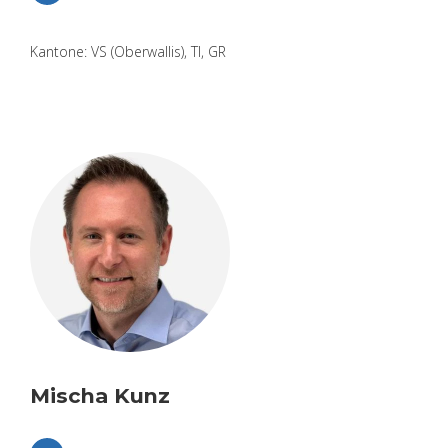
Kan­to­ne: VS (Ober­wal­lis), TI, GR
Mischa Kunz