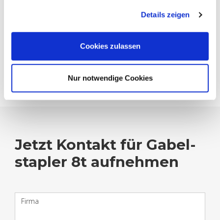
Details zeigen
pwu@​max-​urech.​ch
056 616 77 09
Cookies zulassen
Kan­to­ne: SH, TG, AR, AI, ZH, SG
Nur notwendige Cookies
Jetzt Kon­takt für Ga­bel­
stap­ler 8t auf­neh­men
Firma