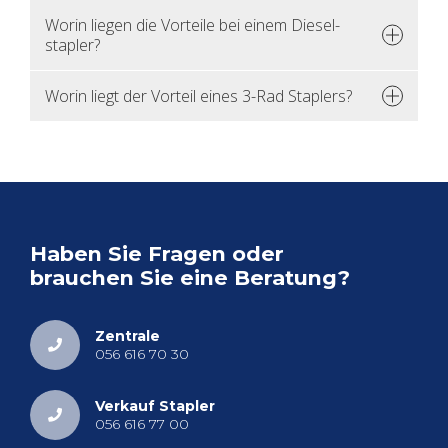
Worin lie­gen die Vor­tei­le bei einem Die­sel­
stap­ler?
Worin liegt der Vor­teil eines 3-Rad Stap­lers?
Haben Sie Fra­gen oder
brau­chen Sie eine Be­ra­tung?
Zen­tra­le
056 616 70 30
Ver­kauf Stap­ler
056 616 77 00