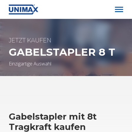
Direkt
zum
Inhalt
JETZT KAU­FEN
GA­BEL­STAP­LER 8 T
Ein­zig­ar­ti­ge Aus­wahl
Ga­bel­stap­ler mit 8t
Trag­kraft kau­fen