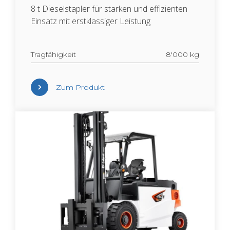
8 t Die­sel­stap­ler für star­ken und ef­fi­zi­en­ten
Ein­satz mit erst­klas­si­ger Leis­tung
Trag­fä­hig­keit
8'000 kg
Zum Pro­dukt