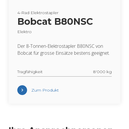
4-Rad Elek­tro­stap­ler
Bob­cat B80NSC
Elek­tro
Der 8-Ton­nen-Elek­tro­stap­ler B80NSC von
Bob­cat für gros­se Ein­sät­ze bes­tens ge­eig­net.
Trag­fä­hig­keit
8'000 kg
Zum Pro­dukt