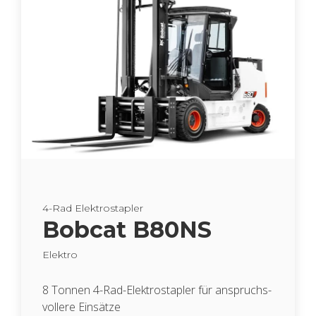
4-Rad Elek­tro­stap­ler
Bob­cat B80NS
Elek­tro
8 Ton­nen 4-Rad-Elek­tro­stap­ler für an­spruchs­
vol­le­re Ein­sät­ze