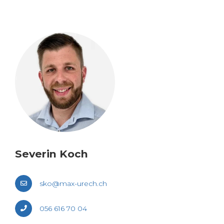
Se­ve­rin Koch
sko@​max-​urech.​ch
056 616 70 04