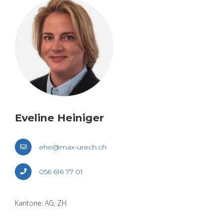
Eve­li­ne Hei­ni­ger
ehe@​max-​urech.​ch
056 616 77 01
Kan­to­ne: AG, ZH