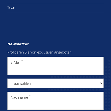
Team
News­let­ter
Pro­fi­tie­ren Sie von ex­klu­si­ven An­ge­bo­ten!
E-Mail
Nachname