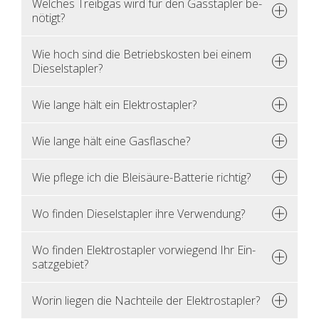
Wel­ches Treib­gas wird für den Gas­stap­ler be­
nö­tigt?
Wie hoch sind die Be­triebs­kos­ten bei einem
Die­sel­stap­ler?
Wie lange hält ein Elek­tro­stap­ler?
Wie lange hält eine Gas­fla­sche?
Wie pfle­ge ich die Blei­säu­re-Bat­te­rie rich­tig?
Wo fin­den Die­sel­stap­ler ihre Ver­wen­dung?
Wo fin­den Elek­tro­stap­ler vor­wie­gend Ihr Ein­
satz­ge­biet?
Worin lie­gen die Nach­tei­le der Elek­tro­stap­ler?