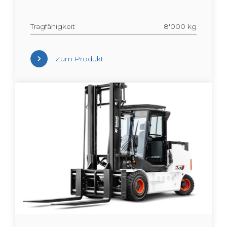
Trag­fä­hig­keit
8'000 kg
Zum Pro­dukt