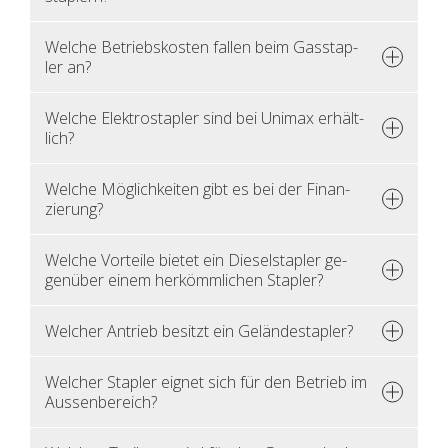
Wel­che Be­triebs­kos­ten fal­len beim Gas­stap­
ler an?
Wel­che Elek­tro­stap­ler sind bei Uni­max er­hält­
lich?
Wel­che Mög­lich­kei­ten gibt es bei der Fi­nan­
zie­rung?
Wel­che Vor­tei­le bie­tet ein Die­sel­stap­ler ge­
gen­über einem her­kömm­li­chen Stap­ler?
Wel­cher An­trieb be­sitzt ein Ge­län­de­stap­ler?
Wel­cher Stap­ler eig­net sich für den Be­trieb im
Aus­sen­be­reich?