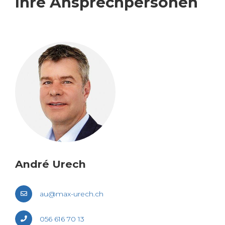
Ihre An­sprech­per­so­nen
André Urech
au@​max-​urech.​ch
056 616 70 13