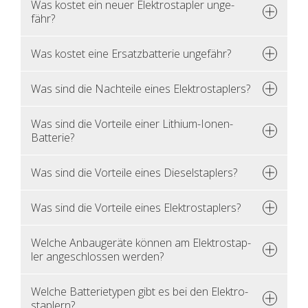
Was kos­tet ein neuer Elek­tro­stap­ler un­ge­
fähr?
Was kos­tet eine Er­satz­bat­te­rie un­ge­fähr?
Was sind die Nach­tei­le eines Elek­tro­stap­lers?
Was sind die Vor­tei­le einer Li­thi­um-Ionen-
Bat­te­rie?
Was sind die Vor­tei­le eines Die­sel­stap­lers?
Was sind die Vor­tei­le eines Elek­tro­stap­lers?
Wel­che An­bau­ge­rä­te kön­nen am Elek­tro­stap­
ler an­ge­schlos­sen wer­den?
Wel­che Bat­te­rie­ty­pen gibt es bei den Elek­tro­
stap­lern?