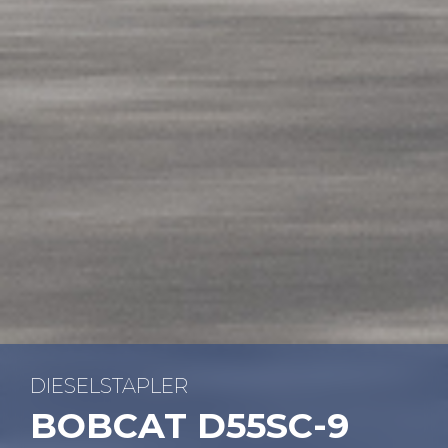
DIE­SEL­STAP­LER
BOB­CAT D55SC-9