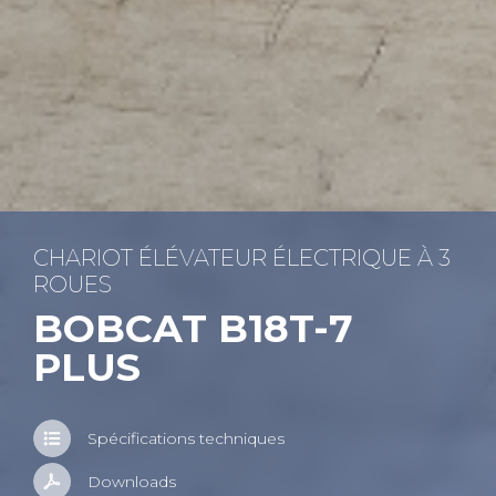
CHA­RIOT ÉLÉ­VA­TEUR ÉLEC­TRIQUE À 3
ROUES
BOB­CAT B18T-7
PLUS
Spé­ci­fi­ca­tions tech­niques
Down­loads