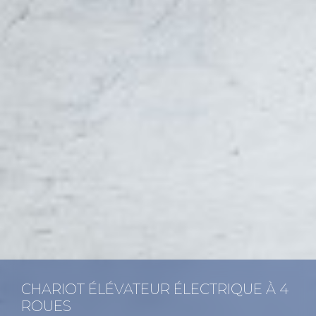
CHA­RIOT ÉLÉ­VA­TEUR ÉLEC­TRIQUE À 4
ROUES