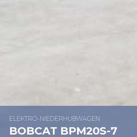
ELEK­TRO-NIE­DER­HUB­WA­GEN
BOB­CAT BPM20S-7