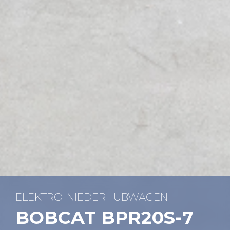
ELEK­TRO-NIE­DER­HUB­WA­GEN
BOB­CAT BPR20S-7