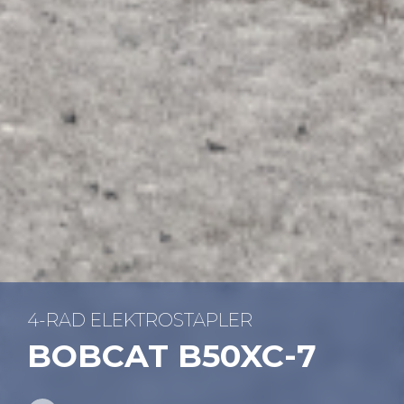
4-RAD ELEK­TRO­STAP­LER
BOB­CAT B50XC-7